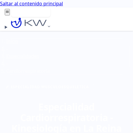
Saltar al contenido principal
Agenda aquí
Inicio
›
Especialidades
›
Cardiorrespiratoria
🦴 ESPECIALIDAD MUSCULOESQUELÉTICA
Especialidad
Cardiorrespiratoria -
Kinesiología en La Reina