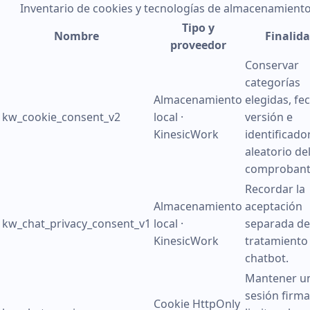
Inventario de cookies y tecnologías de almacenamiento
Tipo y
Nombre
Finalid
proveedor
Conservar
categorías
Almacenamiento
elegidas, fe
kw_cookie_consent_v2
local ·
versión e
KinesicWork
identificado
aleatorio de
comprobant
Recordar la
Almacenamiento
aceptación
kw_chat_privacy_consent_v1
local ·
separada de
KinesicWork
tratamiento 
chatbot.
Mantener u
sesión firma
Cookie HttpOnly