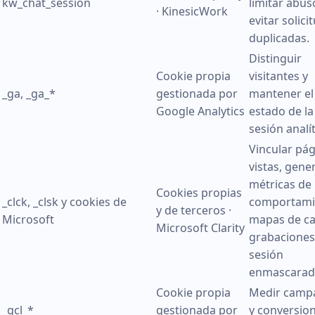
kw_chat_session
limitar abus
· KinesicWork
evitar solici
duplicadas.
Distinguir
Cookie propia
visitantes y
_ga, _ga_*
gestionada por
mantener el
Google Analytics
estado de la
sesión analít
Vincular pá
vistas, gene
métricas de
Cookies propias
_clck, _clsk y cookies de
comportami
y de terceros ·
Microsoft
mapas de ca
Microsoft Clarity
grabaciones
sesión
enmascarad
Cookie propia
Medir camp
_gcl_*
gestionada por
y conversio