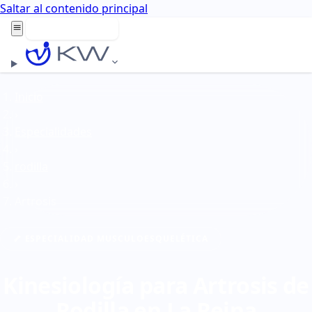
Saltar al contenido principal
Agenda aquí
Inicio
›
Especialidades
›
rodilla
›
Artrosis
🦴 ESPECIALIDAD MUSCULOESQUELÉTICA
Kinesiología para Artrosis de
Rodilla en La Reina