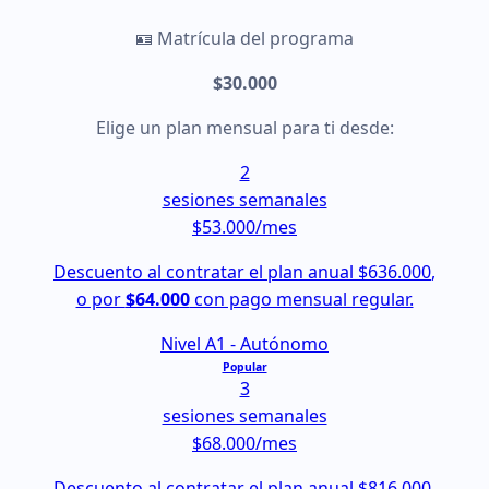
🪪 Matrícula del programa
$30.000
Elige un plan mensual para ti desde:
2
sesiones semanales
$53.000
/mes
Descuento al contratar el plan anual
$636.000
,
o por
$64.000
con pago mensual regular.
Nivel A1 - Autónomo
Popular
3
sesiones semanales
$68.000
/mes
Descuento al contratar el plan anual
$816.000
,