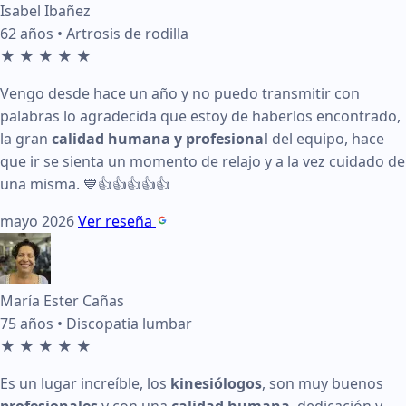
Isabel Ibañez
Condición tratada:
Artrosis de rodilla
62 años • Artrosis de rodilla
★
★
★
★
★
Calificación:
5 de 5 estrellas
Vengo desde hace un año y no puedo transmitir con
Fecha:
mayo 2026
palabras lo agradecida que estoy de haberlos encontrado,
Testimonio:
Vengo desde hace un año y no puedo transmiti
la gran
calidad humana y profesional
del equipo, hace
que ir se sienta un momento de relajo y a la vez cuidado de
Ver en Google:
Enlace a reseña de Isabel Ibañez
una misma. 💙👍👍👍👍👍
mayo 2026
Ver reseña
Reseña de María Ester Cañas en KinesicWork
Edad:
75 años
María Ester Cañas
Condición tratada:
Discopatia lumbar
75 años • Discopatia lumbar
Calificación:
5 de 5 estrellas
★
★
★
★
★
Fecha:
diciembre 2025
Es un lugar increíble, los
kinesiólogos
, son muy buenos
profesionales
y con una
calidad humana
, dedicación y