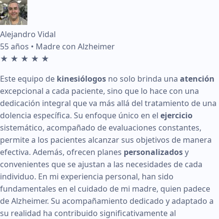
Reseña de Gloria Parada en KinesicWork
Alejandro Vidal
Edad:
79 años
55 años • Madre con Alzheimer
★
★
★
★
★
Condición tratada:
Artrosis de cadera
Este equipo de
kinesiólogos
no solo brinda una
atención
Calificación:
5 de 5 estrellas
excepcional a cada paciente, sino que lo hace con una
Fecha:
marzo 2026
dedicación integral que va más allá del tratamiento de una
dolencia específica. Su enfoque único en el
ejercicio
Testimonio:
Llevo 9 años asistiendo es muy bueno para la 
sistemático, acompañado de evaluaciones constantes,
permite a los pacientes alcanzar sus objetivos de manera
Ver en Google:
Enlace a reseña de Gloria Parada
efectiva. Además, ofrecen planes
personalizados
y
convenientes que se ajustan a las necesidades de cada
Reseña de Margarita Searle en KinesicWork
individuo. En mi experiencia personal, han sido
fundamentales en el cuidado de mi madre, quien padece
Edad:
36 años
de Alzheimer. Su acompañamiento dedicado y adaptado a
su realidad ha contribuido significativamente al
Condición tratada:
Lesión deportiva