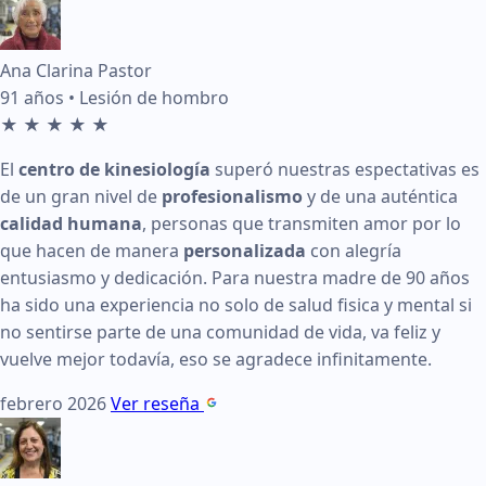
Centro de kinesiología en La Reina: reseñas y t
Testimonios de pacientes del centro de kinesio
Ana Clarina Pastor
Reseña de Ana Clarina Pastor en KinesicWork
91 años • Lesión de hombro
★
★
★
★
★
Edad:
91 años
El
centro de kinesiología
superó nuestras espectativas es
Condición tratada:
Lesión de hombro
de un gran nivel de
profesionalismo
y de una auténtica
Calificación:
5 de 5 estrellas
calidad humana
, personas que transmiten amor por lo
que hacen de manera
personalizada
con alegría
Fecha:
febrero 2026
entusiasmo y dedicación. Para nuestra madre de 90 años
Testimonio:
El
centro de kinesiología
superó nuestras esp
ha sido una experiencia no solo de salud fisica y mental si
no sentirse parte de una comunidad de vida, va feliz y
Ver en Google:
Enlace a reseña de Ana Clarina Pastor
vuelve mejor todavía, eso se agradece infinitamente.
febrero 2026
Ver reseña
Reseña de Isabel Ibañez en KinesicWork
Edad:
62 años