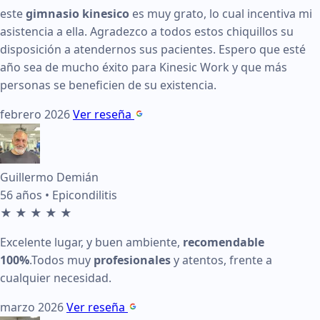
este
gimnasio kinesico
es muy grato, lo cual incentiva mi
Fecha:
marzo 2026
asistencia a ella. Agradezco a todos estos chiquillos su
Testimonio:
Excelente lugar, y buen ambiente,
recomendab
disposición a atendernos sus pacientes. Espero que esté
año sea de mucho éxito para Kinesic Work y que más
Ver en Google:
Enlace a reseña de Guillermo Demián
personas se beneficien de su existencia.
febrero 2026
Ver reseña
Reseña de Alejandro Vidal en KinesicWork
Edad:
55 años
Guillermo Demián
Condición tratada:
Madre con Alzheimer
56 años • Epicondilitis
★
★
★
★
★
Calificación:
5 de 5 estrellas
Excelente lugar, y buen ambiente,
recomendable
Fecha:
octubre 2025
100%
.Todos muy
profesionales
y atentos, frente a
Testimonio:
Este equipo de
kinesiólogos
no solo brinda 
cualquier necesidad.
Ver en Google:
Enlace a reseña de Alejandro Vidal
marzo 2026
Ver reseña