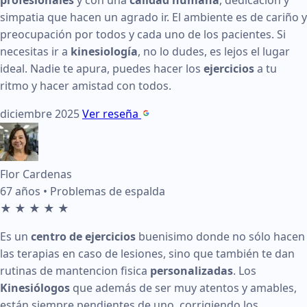
Testimonio:
Es un lugar increíble, los
kinesiólogos
, son m
simpatia que hacen un agrado ir. El ambiente es de cariño y
preocupación por todos y cada uno de los pacientes. Si
Ver en Google:
Enlace a reseña de María Ester Cañas
necesitas ir a
kinesiología
, no lo dudes, es lejos el lugar
ideal. Nadie te apura, puedes hacer los
ejercicios
a tu
Reseña de Flor Cardenas en KinesicWork
ritmo y hacer amistad con todos.
diciembre 2025
Ver reseña
Edad:
67 años
Condición tratada:
Problemas de espalda
Calificación:
5 de 5 estrellas
Flor Cardenas
67 años • Problemas de espalda
Fecha:
mayo 2026
★
★
★
★
★
Testimonio:
Es un
centro de ejercicios
buenisimo donde no 
Es un
centro de ejercicios
buenisimo donde no sólo hacen
las terapias en caso de lesiones, sino que también te dan
Ver en Google:
Enlace a reseña de Flor Cardenas
rutinas de mantencion fisica
personalizadas
. Los
Kinesiólogos
que además de ser muy atentos y amables,
Reseña de Manuel Zamudio en KinesicWork
están siempre pendientes de uno, corrigiendo los