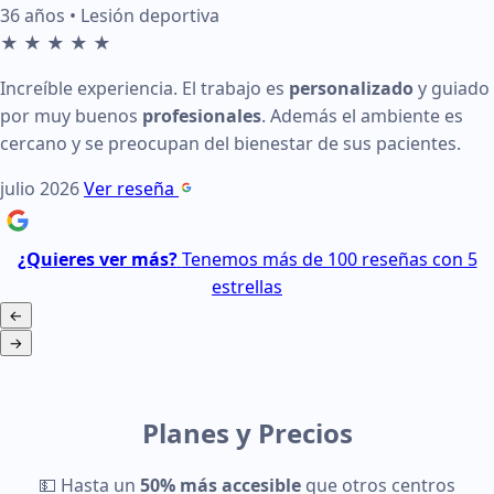
36 años • Lesión deportiva
★
★
★
★
★
Increíble experiencia. El trabajo es
personalizado
y guiado
por muy buenos
profesionales
. Además el ambiente es
cercano y se preocupan del bienestar de sus pacientes.
julio 2026
Ver reseña
¿Quieres ver más?
Tenemos más de 100 reseñas con 5
estrellas
Abrir reseñas en Google
←
→
Página 1 de 4
Planes y Precios
💵
Hasta un
50% más accesible
que otros centros