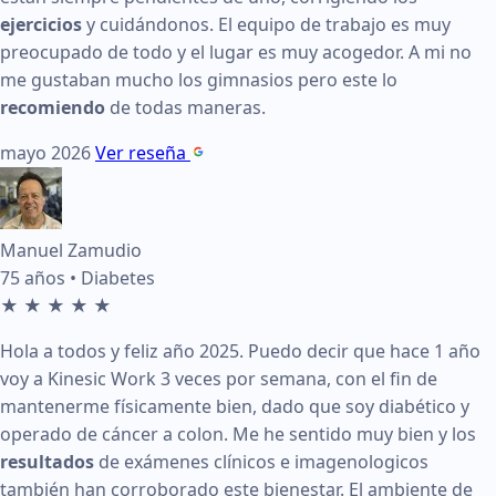
ejercicios
y cuidándonos. El equipo de trabajo es muy
Edad:
75 años
preocupado de todo y el lugar es muy acogedor. A mi no
me gustaban mucho los gimnasios pero este lo
Condición tratada:
Diabetes
recomiendo
de todas maneras.
Calificación:
5 de 5 estrellas
mayo 2026
Ver reseña
Fecha:
febrero 2026
Testimonio:
Hola a todos y feliz año 2025. Puedo decir qu
Manuel Zamudio
Ver en Google:
Enlace a reseña de Manuel Zamudio
75 años • Diabetes
★
★
★
★
★
Reseña de Guillermo Demián en KinesicWork
Hola a todos y feliz año 2025. Puedo decir que hace 1 año
voy a Kinesic Work 3 veces por semana, con el fin de
Edad:
56 años
mantenerme físicamente bien, dado que soy diabético y
Condición tratada:
Epicondilitis
operado de cáncer a colon. Me he sentido muy bien y los
resultados
de exámenes clínicos e imagenologicos
Calificación:
5 de 5 estrellas
también han corroborado este bienestar. El ambiente de