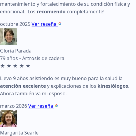
mantenimiento y fortalecimiento de su condición física y
Calificación:
5 de 5 estrellas
emocional. ¡Los
recomiendo
completamente!
Fecha:
julio 2026
octubre 2025
Ver reseña
Testimonio:
Increíble experiencia. El trabajo es
personaliz
Ver en Google:
Enlace a reseña de Margarita Searle
Gloria Parada
79 años • Artrosis de cadera
★
★
★
★
★
Llevo 9 años asistiendo es muy bueno para la salud la
atención excelente
y explicaciones de los
kinesiólogos
.
Ahora también va mi esposo.
marzo 2026
Ver reseña
Margarita Searle